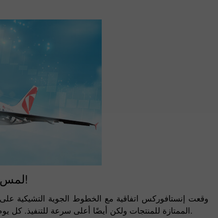
لمس السماء مع إنستافوركس!
وقعت إنستافوركس اتفاقية مع الخطوط الجوية التشيكية على ط
الممتازة للمنتجات ولكن أيضًا أعلى سرعة للتنفيذ. كل يوم تقترب ذروات جديدة لتداول العملات أكثر فأكثر بالنسبة للمتداولين المتعاونين مع شركتنا.