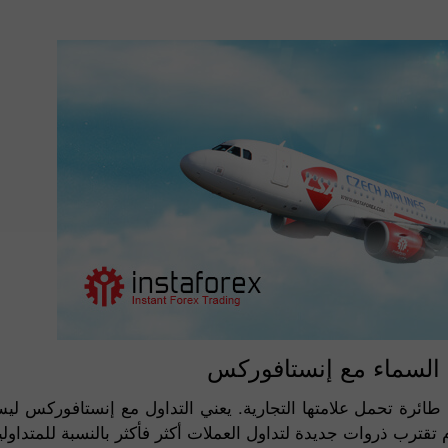
ائرة تحمل علامتها التجارية. يعني التداول مع إنستافوركس لي