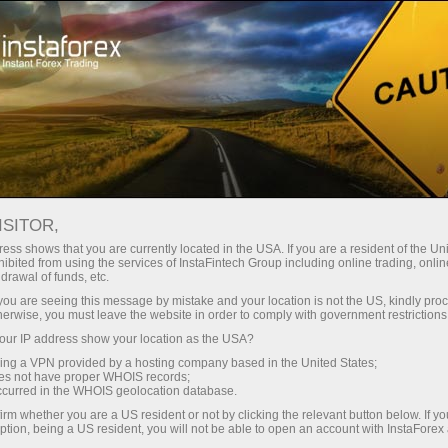
حب
منصة التداول
فتح الحساب الفوري
للمبتدئين
للمستثمرين
للشركاء
الحمل
إيداع الأموال
ISITOR,
ess shows that you are currently located in the USA. If you are a resident of the Uni
ibited from using the services of InstaFintech Group including online trading, online
drawal of funds, etc.
k you are seeing this message by mistake and your location is not the US, kindly pro
herwise, you must leave the website in order to comply with government restrictions
وذج ملاحظات البريد الإلكتروني، أو
طلب
ur IP address show your location as the USA?
sing a VPN provided by a hosting company based in the United States;
oes not have proper WHOIS records;
occurred in the WHOIS geolocation database.
irm whether you are a US resident or not by clicking the relevant button below. If y
ption, being a US resident, you will not be able to open an account with InstaForex