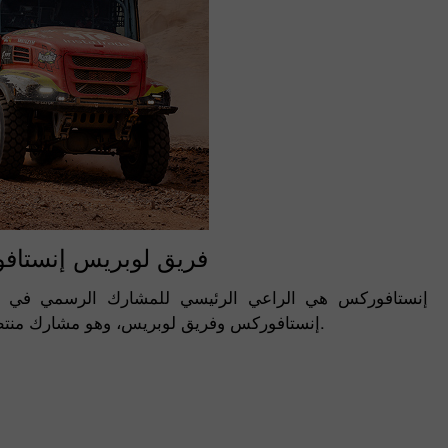
فريق لوبريس إنستاف
إنستافوركس هي الراعي الرئيسي للمشارك الرسمي في را
إنستافوركس وفريق لوبريس، وهو مشارك منتظم في رالي داكار، وشركة تاترا المصنعة للسيارات، التي تزود الفريق بالشاحنات الشهيرة.