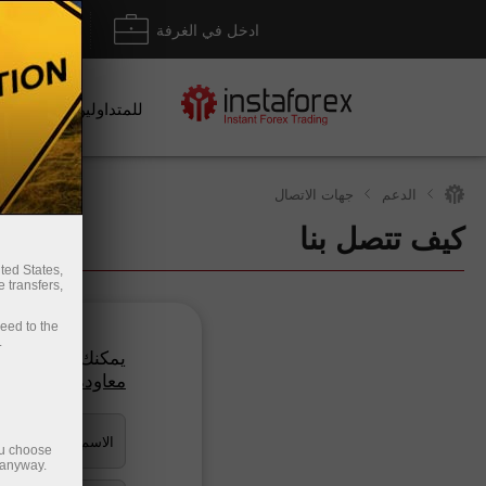
ادخل في الغرفة
إيداع/ س
للمتداولين
الدعم
جهات الاتصال
كيف تتصل بنا
سحب الأموال
ted States,
 transfers,
ceed to the
.
يمكنك استخدام نم
معاودة الاتصال
.
ou choose
 anyway.