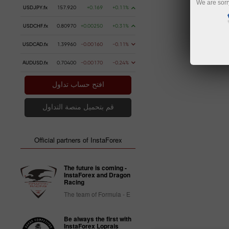
We are sorr
USDJPY.fx
157.920
+0.169
+0.11%
USDCHF.fx
0.80970
+0.00250
+0.31%
USDCAD.fx
1.39960
-0.00160
-0.11%
AUDUSD.fx
0.70400
-0.00170
-0.24%
افتح حساب تداول
قم بتحميل منصة التداول
Official partners of InstaForex
The future is coming -
InstaForex and Dragon
Racing
The team of Formula - E
Be always the first with
InstaForex Loprais