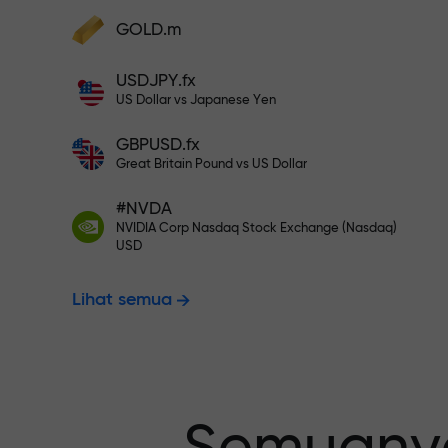
Deposit ke akun Anda $333 — pili
GOLD.m
Lakukan deposit dan terima bonus 1.000
kali lebih besar dari deposit Anda. X100
USDJPY.fx
Trading bebas
bukan salah ketik. Semakin besar
US Dollar vs Japanese Yen
depositnya, semakin tinggi
penggandanya.
GBPUSD.fx
menjamin pro
Great Britain Pound vs US Dollar
#NVDA
NVIDIA Corp Nasdaq Stock Exchange (Nasdaq)
Bonus hingga
USD
Lihat semua
pengganda t