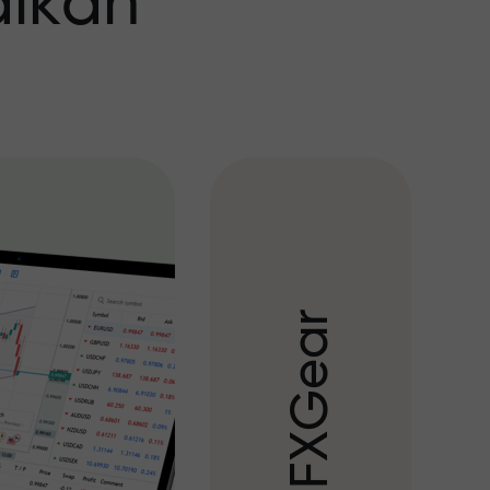
aikan
r
a
e
G
X
F