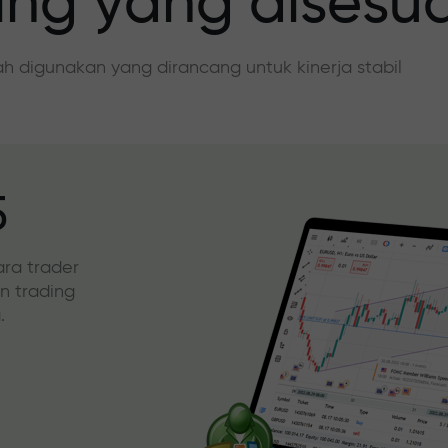
ing yang disesu
dah digunakan yang dirancang untuk kinerja stabil
5
ara trader
an trading
.