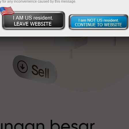
y for any inconvenience caused by this message.
t
tungan besar