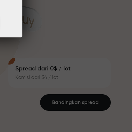
Spread dari 0$ / lot
Komisi dari $4 / lot
Bandingkan spread