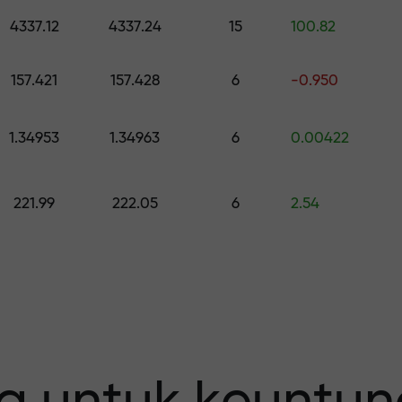
h hadiah senilai hingga $1,500
4337.12
4337.24
15
100.82
0
 risiko — kami
157.421
157.428
6
-0.950
1.34953
1.34963
6
0.00422
fit Anda
221.99
222.05
6
2.54
 X1000 —
erbesar pada p