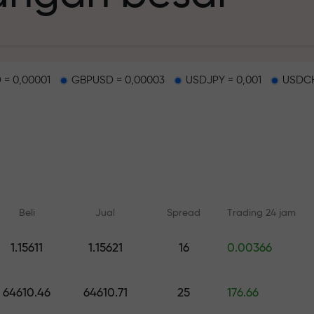
 = 0,00001
GBPUSD = 0,00003
USDJPY = 0,001
USDCH
deposit
g dan di track b
Beli
Jual
Spread
Trading 24 jam
n
1.15611
1.15621
16
0.00366
Pelatihan online
Analisis dengan
ah pribadi Anda
Belajar dari dasar — pelatihan
Prediksi harian untuk 
64610.46
64610.71
25
176.66
dan webinar untuk semua level
crypto, and futures