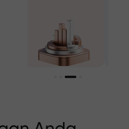
pilih hadiah senilai hingga
$1,500
asar