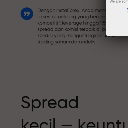
We are sorr
Dengan InstaForex, Anda mendapatkan
akses ke peluang yang benar-benar
kompetitif: leverage hingga 1:5.000,
spread dan komisi terbaik di pasar, dan
kondisi yang menguntungkan untuk
trading saham dan indeks.
Kami telah mengembangkan sistem
bonus yang membuat trading semakin
h
menarik. Setiap klien InstaForex dapat
menerima bonus hingga 30% dari deposi
mereka dan memanfaatkan promosi
serta penawaran spesial lainnya.
Spread
Kecepatan balap dan trading memiliki
kecil — keun
nilai yang sama. Aleš Loprais
menghadirkan unsur-unsur kecepatan