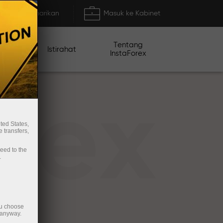
Deposit/Penarikan
Masuk ke Kabinet
Tentang
mo
Istirahat
InstaForex
rex
ted States,
 transfers,
ceed to the
.
ou choose
 anyway.