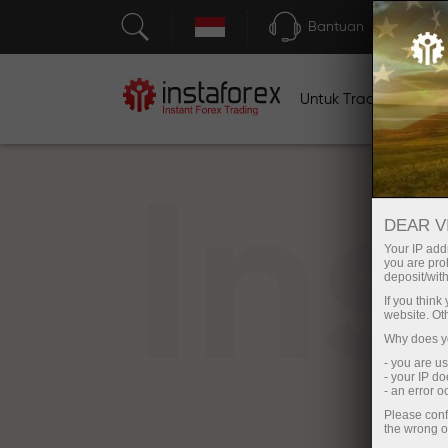
Bantuan
Untuk Traders
U
In
DEAR V
Your IP addr
you are proh
deposit/with
If you thin
website. Ot
Why does yo
- you are u
- your IP d
- an error 
Please conf
the wrong o