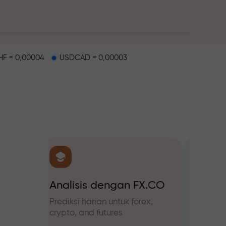
F = 0,00004
USDCAD = 0,00003
alap
 FX.CO
Triple Three: project
Bonus
hadiah
forex,
Ikuti p
tingka
Lakukan deposit dari $333 dan