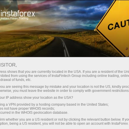
Pembukaan akun instan
Platform Trading
ntuk Pemula
Untuk Investor
Untuk Mitra
Pro
staFo
ISITOR,
ess shows that you are currently located in the USA. If you are a resident of the Uni
ibited from using the services of InstaFintech Group including online trading, online
drawal of funds, etc.
k you are seeing this message by mistake and your location is not the US, kindly pro
herwise, you must leave the website in order to comply with government restrictions
ur IP address show your location as the USA?
sing a VPN provided by a hosting company based in the United States;
oes not have proper WHOIS records;
occurred in the WHOIS geolocation database.
irm whether you are a US resident or not by clicking the relevant button below. If y
ption, being a US resident, you will not be able to open an account with InstaForex