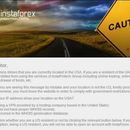
Pour les traders
Qu’est-ce que le marché Forex ?
tor,
Qu’est-ce que le marché
ess shows that you are currently located in the USA. If you are a resident of the Uni
ibited from using the services of InstaFintech Group including online trading, online
Forex ?
drawal of funds, etc.
k you are seeing this message by mistake and your location is not the US, kindly pro
herwise, you must leave the website in order to comply with government restrictions
ur IP address show your location as the USA?
Le mot Forex est une abréviation formée en
sing a VPN provided by a hosting company based in the United States;
combinant les parties initiales des deux mots
oes not have proper WHOIS records;
anglais : Foreign et Exchange (étranger et
occurred in the WHOIS geolocation database.
échange). La traduction mot à mot de cette
irm whether you are a US resident or not by clicking the relevant button below. If y
ption, being a US resident, you will not be able to open an account with InstaForex
phrase signifie l’échange de devises étrangères.