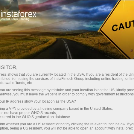
Pour les traders
Conditions de trading
MetaTrader 4
ISITOR,
Téléchargement MT4
ess shows that you are currently located in the USA. If you are a resident of the Uni
ibited from using the services of InstaFintech Group including online trading, online
pour PC, IOS, Android :
drawal of funds, etc.
k you are seeing this message by mistake and your location is not the US, kindly pro
meilleur terminal de
herwise, you must leave the website in order to comply with government restrictions
ur IP address show your location as the USA?
trading
sing a VPN provided by a hosting company based in the United States;
oes not have proper WHOIS records;
occurred in the WHOIS geolocation database.
Chaque client d'InstaForex a la possibilité de
irm whether you are a US resident or not by clicking the relevant button below. If y
choisir une plateforme qui répond davantage à
ption, being a US resident, you will not be able to open an account with InstaForex