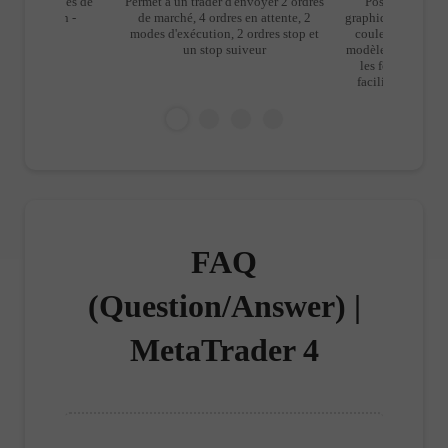
 tous les types de
Permet à un trader d'envoyer 2 ordres
Possibilités de
 négociation -
de marché, 4 ordres en attente, 2
graphique: vous po
re et LIFO
modes d'exécution, 2 ordres stop et
couleurs et les st
un stop suiveur
modèles de prérégl
les fonctions inu
facilite la lectu
FAQ
(Question/Answer) |
MetaTrader 4